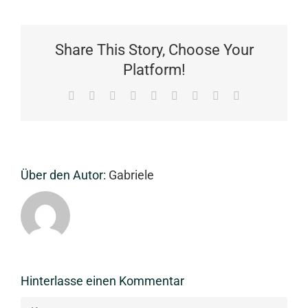
Share This Story, Choose Your
Platform!
Facebook
X
Reddit
LinkedIn
WhatsApp
Tumblr
Pinterest
Vk
E-
Mail
Über den Autor:
Gabriele
Hinterlasse einen Kommentar
Kommentar