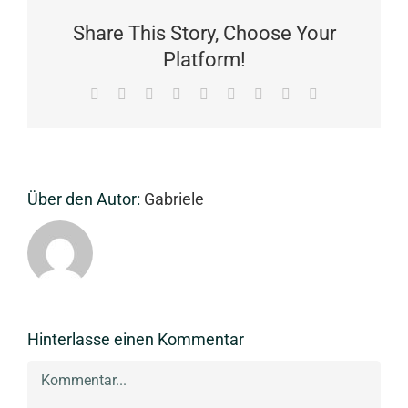
Share This Story, Choose Your
Platform!
Facebook
X
Reddit
LinkedIn
WhatsApp
Tumblr
Pinterest
Vk
E-
Mail
Über den Autor:
Gabriele
Hinterlasse einen Kommentar
Kommentar