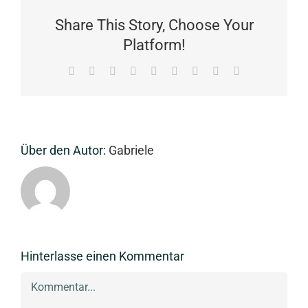
Share This Story, Choose Your
Platform!
Facebook
X
Reddit
LinkedIn
WhatsApp
Tumblr
Pinterest
Vk
E-
Mail
Über den Autor:
Gabriele
Hinterlasse einen Kommentar
Kommentar